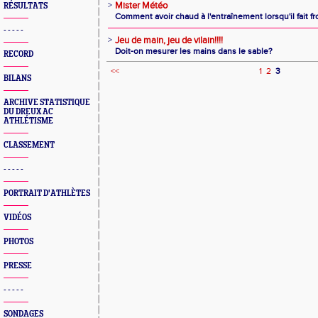
>
Mister Météo
RÉSULTATS
Comment avoir chaud à l'entraînement lorsqu'il fait fr
- - - - -
>
Jeu de main, jeu de vilain!!!!
Doit-on mesurer les mains dans le sable?
RECORD
<<
1
2
3
BILANS
ARCHIVE STATISTIQUE
DU DREUX AC
ATHLÉTISME
CLASSEMENT
- - - - -
PORTRAIT D'ATHLÈTES
VIDÉOS
PHOTOS
PRESSE
- - - - -
SONDAGES