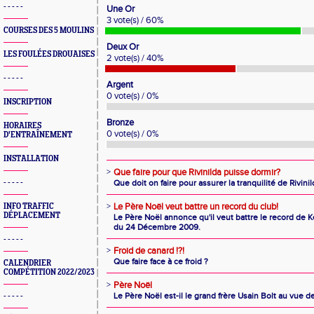
- - - - -
Une Or
3 vote(s) / 60%
COURSES DES 5 MOULINS
Deux Or
LES FOULÉES DROUAISES
2 vote(s) / 40%
- - - - -
Argent
0 vote(s) / 0%
INSCRIPTION
Bronze
HORAIRES
0 vote(s) / 0%
D'ENTRAÎNEMENT
INSTALLATION
>
Que faire pour que Rivinilda puisse dormir?
- - - - -
Que doit on faire pour assurer la tranquilité de Rivinil
>
Le Père Noël veut battre un record du club!
INFO TRAFFIC
DÉPLACEMENT
Le Père Noël annonce qu'il veut battre le record de 
du 24 Décembre 2009.
- - - - -
>
Froid de canard !?!
Que faire face à ce froid ?
CALENDRIER
COMPÉTITION 2022/2023
>
Père Noël
Le Père Noël est-il le grand frère Usain Bolt au vue 
- - - - -