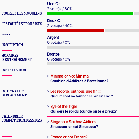
- - - - -
Une Or
3 vote(s) / 60%
COURSES DES 5 MOULINS
Deux Or
LES FOULÉES DROUAISES
2 vote(s) / 40%
- - - - -
Argent
0 vote(s) / 0%
INSCRIPTION
Bronze
HORAIRES
0 vote(s) / 0%
D'ENTRAÎNEMENT
INSTALLATION
>
Minima or Not Minima
- - - - -
Combien d'Athlètes à Barcelonne?
>
Les records ont tous une fin !!!
INFO TRAFFIC
DÉPLACEMENT
Quel record va tomber ce week end ?
- - - - -
>
Eye of the Tiger
Qui sera le roi du tour de piste à Dreux?
CALENDRIER
COMPÉTITION 2022/2023
>
Singapour Sokhna Airlines
Singapour or not Singapour?
- - - - -
>
France or not France?