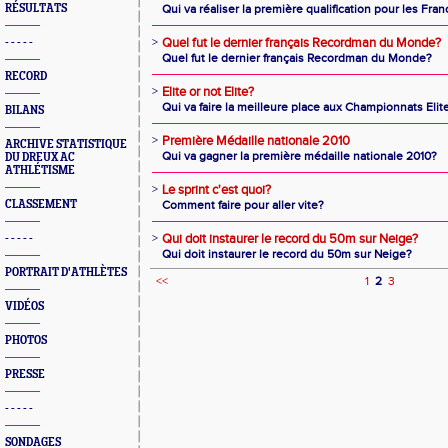
RÉSULTATS
Qui va réaliser la première qualification pour les Fran
>
Quel fut le dernier français Recordman du Monde?
- - - - -
Quel fut le dernier français Recordman du Monde?
RECORD
>
Elite or not Elite?
Qui va faire la meilleure place aux Championnats Elit
BILANS
>
Première Médaille nationale 2010
ARCHIVE STATISTIQUE
Qui va gagner la première médaille nationale 2010?
DU DREUX AC
ATHLÉTISME
>
Le sprint c'est quoi?
CLASSEMENT
Comment faire pour aller vite?
>
Qui doit instaurer le record du 50m sur Neige?
- - - - -
Qui doit instaurer le record du 50m sur Neige?
PORTRAIT D'ATHLÈTES
<<
1
2
3
VIDÉOS
PHOTOS
PRESSE
- - - - -
SONDAGES