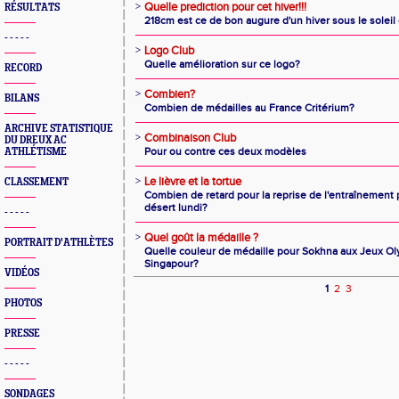
>
Quelle prediction pour cet hiver!!!
RÉSULTATS
218cm est ce de bon augure d'un hiver sous le soleil
- - - - -
>
Logo Club
Quelle amélioration sur ce logo?
RECORD
>
Combien?
BILANS
Combien de médailles au France Critérium?
ARCHIVE STATISTIQUE
>
Combinaison Club
DU DREUX AC
Pour ou contre ces deux modèles
ATHLÉTISME
>
Le lièvre et la tortue
CLASSEMENT
Combien de retard pour la reprise de l'entraînemen
désert lundi?
- - - - -
>
Quel goût la médaille ?
PORTRAIT D'ATHLÈTES
Quelle couleur de médaille pour Sokhna aux Jeux O
Singapour?
VIDÉOS
1
2
3
PHOTOS
PRESSE
- - - - -
SONDAGES