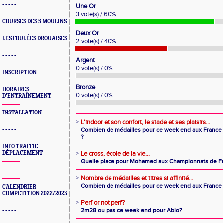
- - - - -
Une Or
3 vote(s) / 60%
COURSES DES 5 MOULINS
Deux Or
LES FOULÉES DROUAISES
2 vote(s) / 40%
- - - - -
Argent
0 vote(s) / 0%
INSCRIPTION
Bronze
HORAIRES
0 vote(s) / 0%
D'ENTRAÎNEMENT
INSTALLATION
>
L'indoor et son confort, le stade et ses plaisirs...
- - - - -
Combien de médailles pour ce week end aux France à
?
INFO TRAFFIC
DÉPLACEMENT
>
Le cross, école de la vie...
Quelle place pour Mohamed aux Championnats de Fr
- - - - -
>
Nombre de médailles et titres si affinité...
Combien de médailles pour ce week end aux France 
CALENDRIER
COMPÉTITION 2022/2023
>
Perf or not perf?
2m28 ou pas ce week end pour Ablo?
- - - - -