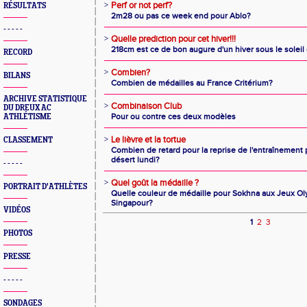
>
Perf or not perf?
RÉSULTATS
2m28 ou pas ce week end pour Ablo?
- - - - -
>
Quelle prediction pour cet hiver!!!
218cm est ce de bon augure d'un hiver sous le soleil
RECORD
>
Combien?
BILANS
Combien de médailles au France Critérium?
ARCHIVE STATISTIQUE
>
Combinaison Club
DU DREUX AC
Pour ou contre ces deux modèles
ATHLÉTISME
>
Le lièvre et la tortue
CLASSEMENT
Combien de retard pour la reprise de l'entraînemen
désert lundi?
- - - - -
>
Quel goût la médaille ?
PORTRAIT D'ATHLÈTES
Quelle couleur de médaille pour Sokhna aux Jeux O
Singapour?
VIDÉOS
1
2
3
PHOTOS
PRESSE
- - - - -
SONDAGES