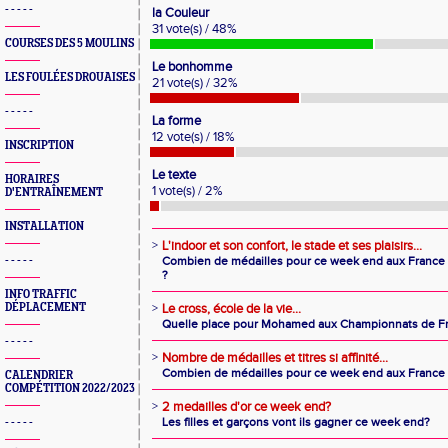
- - - - -
la Couleur
31 vote(s) / 48%
COURSES DES 5 MOULINS
Le bonhomme
LES FOULÉES DROUAISES
21 vote(s) / 32%
- - - - -
La forme
12 vote(s) / 18%
INSCRIPTION
Le texte
HORAIRES
1 vote(s) / 2%
D'ENTRAÎNEMENT
INSTALLATION
>
L'indoor et son confort, le stade et ses plaisirs...
- - - - -
Combien de médailles pour ce week end aux France à
?
INFO TRAFFIC
DÉPLACEMENT
>
Le cross, école de la vie...
Quelle place pour Mohamed aux Championnats de Fr
- - - - -
>
Nombre de médailles et titres si affinité...
Combien de médailles pour ce week end aux France 
CALENDRIER
COMPÉTITION 2022/2023
>
2 medailles d'or ce week end?
Les filles et garçons vont ils gagner ce week end?
- - - - -