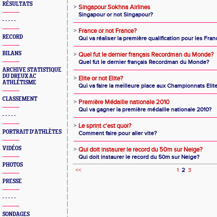
RÉSULTATS
>
Singapour Sokhna Airlines
Singapour or not Singapour?
- - - - -
>
France or not France?
RECORD
Qui va réaliser la première qualification pour les Fran
BILANS
>
Quel fut le dernier français Recordman du Monde?
Quel fut le dernier français Recordman du Monde?
ARCHIVE STATISTIQUE
DU DREUX AC
>
Elite or not Elite?
ATHLÉTISME
Qui va faire la meilleure place aux Championnats Elit
CLASSEMENT
>
Première Médaille nationale 2010
Qui va gagner la première médaille nationale 2010?
- - - - -
>
Le sprint c'est quoi?
PORTRAIT D'ATHLÈTES
Comment faire pour aller vite?
VIDÉOS
>
Qui doit instaurer le record du 50m sur Neige?
Qui doit instaurer le record du 50m sur Neige?
PHOTOS
<<
1
2
3
PRESSE
- - - - -
SONDAGES