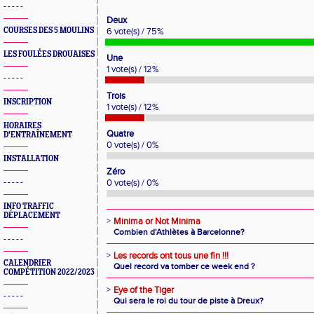
- - - - -
Deux
COURSES DES 5 MOULINS
6 vote(s) / 75%
LES FOULÉES DROUAISES
Une
1 vote(s) / 12%
- - - - -
Trois
INSCRIPTION
1 vote(s) / 12%
HORAIRES
Quatre
D'ENTRAÎNEMENT
0 vote(s) / 0%
INSTALLATION
Zéro
0 vote(s) / 0%
- - - - -
INFO TRAFFIC
DÉPLACEMENT
>
Minima or Not Minima
Combien d'Athlètes à Barcelonne?
- - - - -
>
Les records ont tous une fin !!!
CALENDRIER
Quel record va tomber ce week end ?
COMPÉTITION 2022/2023
>
Eye of the Tiger
- - - - -
Qui sera le roi du tour de piste à Dreux?