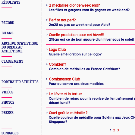
RÉSULTATS
>
2 medailles d'or ce week end?
Les filles et garçons vont ils gagner ce week end?
- - - - -
>
Perf or not perf?
RECORD
2m28 ou pas ce week end pour Ablo?
BILANS
>
Quelle prediction pour cet hiver!!!
218cm est ce de bon augure d'un hiver sous le soleil
ARCHIVE STATISTIQUE
DU DREUX AC
>
Logo Club
ATHLÉTISME
Quelle amélioration sur ce logo?
CLASSEMENT
>
Combien?
Combien de médailles au France Critérium?
- - - - -
>
Combinaison Club
PORTRAIT D'ATHLÈTES
Pour ou contre ces deux modèles
VIDÉOS
>
Le lièvre et la tortue
Combien de retard pour la reprise de l'entraînemen
PHOTOS
désert lundi?
>
Quel goût la médaille ?
PRESSE
Quelle couleur de médaille pour Sokhna aux Jeux O
Singapour?
- - - - -
1
2
3
SONDAGES