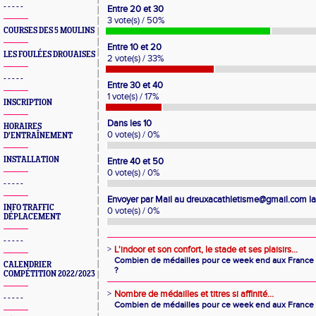
- - - - -
Entre 20 et 30
3 vote(s) / 50%
COURSES DES 5 MOULINS
Entre 10 et 20
LES FOULÉES DROUAISES
2 vote(s) / 33%
- - - - -
Entre 30 et 40
1 vote(s) / 17%
INSCRIPTION
Dans les 10
HORAIRES
0 vote(s) / 0%
D'ENTRAÎNEMENT
INSTALLATION
Entre 40 et 50
0 vote(s) / 0%
- - - - -
Envoyer par Mail au dreuxacathletisme@gmail.com l
INFO TRAFFIC
0 vote(s) / 0%
DÉPLACEMENT
- - - - -
>
L'indoor et son confort, le stade et ses plaisirs...
Combien de médailles pour ce week end aux France à
CALENDRIER
?
COMPÉTITION 2022/2023
>
Nombre de médailles et titres si affinité...
- - - - -
Combien de médailles pour ce week end aux France 