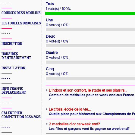
- - - - -
Trois
1 vote(s) / 100%
COURSES DES 5 MOULINS
Une
LES FOULÉES DROUAISES
0 vote(s) / 0%
- - - - -
Deux
0 vote(s) / 0%
INSCRIPTION
Quatre
HORAIRES
0 vote(s) / 0%
D'ENTRAÎNEMENT
INSTALLATION
Cinq
0 vote(s) / 0%
- - - - -
INFO TRAFFIC
>
L'indoor et son confort, le stade et ses plaisirs...
DÉPLACEMENT
Combien de médailles pour ce week end aux France à
?
- - - - -
>
Le cross, école de la vie...
CALENDRIER
Quelle place pour Mohamed aux Championnats de Fr
COMPÉTITION 2022/2023
>
2 medailles d'or ce week end?
- - - - -
Les filles et garçons vont ils gagner ce week end?