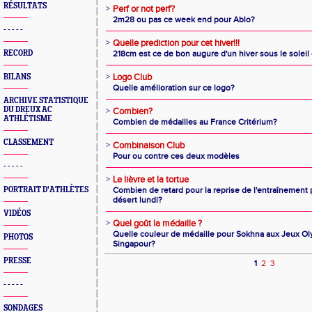
RÉSULTATS
>
Perf or not perf?
2m28 ou pas ce week end pour Ablo?
- - - - -
>
Quelle prediction pour cet hiver!!!
RECORD
218cm est ce de bon augure d'un hiver sous le soleil
>
Logo Club
BILANS
Quelle amélioration sur ce logo?
ARCHIVE STATISTIQUE
DU DREUX AC
>
Combien?
ATHLÉTISME
Combien de médailles au France Critérium?
CLASSEMENT
>
Combinaison Club
Pour ou contre ces deux modèles
- - - - -
>
Le lièvre et la tortue
PORTRAIT D'ATHLÈTES
Combien de retard pour la reprise de l'entraînemen
désert lundi?
VIDÉOS
>
Quel goût la médaille ?
Quelle couleur de médaille pour Sokhna aux Jeux O
PHOTOS
Singapour?
PRESSE
1
2
3
- - - - -
SONDAGES