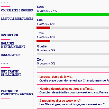
- - - - -
Deux
COURSES DES 5 MOULINS
6 vote(s) / 75%
LES FOULÉES DROUAISES
Une
1 vote(s) / 12%
- - - - -
Trois
INSCRIPTION
1 vote(s) / 12%
HORAIRES
Quatre
D'ENTRAÎNEMENT
0 vote(s) / 0%
INSTALLATION
Zéro
0 vote(s) / 0%
- - - - -
INFO TRAFFIC
DÉPLACEMENT
>
Le cross, école de la vie...
Quelle place pour Mohamed aux Championnats de Fr
- - - - -
>
Nombre de médailles et titres si affinité...
CALENDRIER
Combien de médailles pour ce week end aux France 
COMPÉTITION 2022/2023
>
2 medailles d'or ce week end?
- - - - -
Les filles et garçons vont ils gagner ce week end?