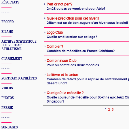
RÉSULTATS
>
Perf or not perf?
2m28 ou pas ce week end pour Ablo?
- - - - -
>
Quelle prediction pour cet hiver!!!
RECORD
218cm est ce de bon augure d'un hiver sous le soleil
BILANS
>
Logo Club
Quelle amélioration sur ce logo?
ARCHIVE STATISTIQUE
DU DREUX AC
>
Combien?
ATHLÉTISME
Combien de médailles au France Critérium?
CLASSEMENT
>
Combinaison Club
Pour ou contre ces deux modèles
- - - - -
>
Le lièvre et la tortue
PORTRAIT D'ATHLÈTES
Combien de retard pour la reprise de l'entraînemen
désert lundi?
VIDÉOS
>
Quel goût la médaille ?
Quelle couleur de médaille pour Sokhna aux Jeux O
PHOTOS
Singapour?
PRESSE
1
2
3
- - - - -
SONDAGES