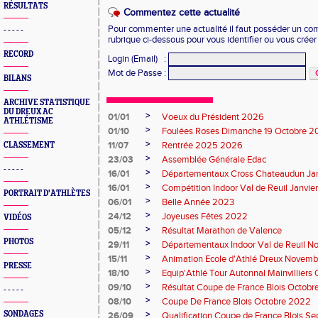
RÉSULTATS
Commentez cette actualité
Pour commenter une actualité il faut posséder un compt
- - - - -
rubrique ci-dessous pour vous identifier ou vous crée
RECORD
Login (Email)
:
Mot de Passe
:
BILANS
ARCHIVE STATISTIQUE
DU DREUX AC
>
01/01
Voeux du Président 2026
ATHLÉTISME
>
01/10
Foulées Roses Dimanche 19 Octobre 
>
11/07
Rentrée 2025 2026
CLASSEMENT
>
23/03
Assemblée Générale Edac
- - - - -
>
16/01
Départementaux Cross Chateaudun Ja
>
16/01
Compétition Indoor Val de Reuil Janvie
PORTRAIT D'ATHLÈTES
>
06/01
Belle Année 2023
>
24/12
Joyeuses Fêtes 2022
VIDÉOS
>
05/12
Résultat Marathon de Valence
PHOTOS
>
29/11
Départementaux Indoor Val de Reuil 
>
15/11
Animation Ecole d'Athlé Dreux Novem
PRESSE
>
18/10
Equip'Athlé Tour Autonnal Mainvilliers
>
09/10
Résultat Coupe de France Blois Octob
- - - - -
>
08/10
Coupe De France Blois Octobre 2022
>
SONDAGES
26/09
Qualification Coupe de France Blois 