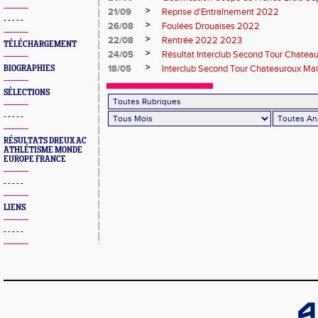
>
21/09
Reprise d'Entraînement 2022
- - - - -
>
26/08
Foulées Drouaises 2022
>
22/08
Rentrée 2022 2023
TÉLÉCHARGEMENT
>
24/05
Résultat Interclub Second Tour Chate
>
18/05
Interclub Second Tour Chateauroux Ma
BIOGRAPHIES
SÉLECTIONS
- - - - -
RÉSULTATS DREUX AC
ATHLÉTISME MONDE
EUROPE FRANCE
- - - - -
LIENS
- - - - -