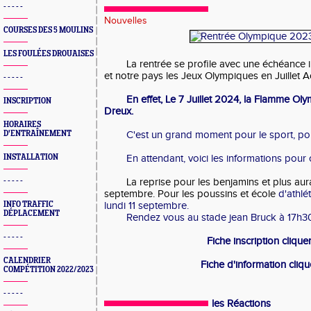
- - - - -
Nouvelles
COURSES DES 5 MOULINS
LES FOULÉES DROUAISES
La rentrée se profile avec une échéance i
et notre pays les Jeux Olympiques en Juillet 
- - - - -
En effet, Le 7 Juillet 2024, la Flamme Ol
INSCRIPTION
Dreux.
HORAIRES
D'ENTRAÎNEMENT
C'est un grand moment pour le sport, pou
INSTALLATION
En attendant, voici les informations pour 
- - - - -
La reprise pour les benjamins et plus aura
septembre. Pour les poussins et école
d'athlét
INFO TRAFFIC
lundi 11 septembre.
DÉPLACEMENT
Rendez vous au stade jean Bruck à 17h3
- - - - -
Fiche inscription clique
CALENDRIER
Fiche d'information cliq
COMPÉTITION 2022/2023
- - - - -
les Réactions