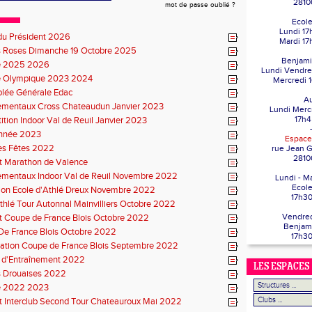
2810
mot de passe oublié ?
Ecole
Lundi 17
du Président 2026
Mardi 17
s Roses Dimanche 19 Octobre 2025
Benjami
e 2025 2026
Lundi Vendre
e Olympique 2023 2024
Mercredi 
lée Générale Edac
Au
ementaux Cross Chateaudun Janvier 2023
Lundi Merc
17h4
tion Indoor Val de Reuil Janvier 2023
Année 2023
Espace
es Fêtes 2022
rue Jean 
281
t Marathon de Valence
ementaux Indoor Val de Reuil Novembre 2022
Lundi - M
Ecole
ion Ecole d'Athlé Dreux Novembre 2022
17h30
thlé Tour Autonnal Mainvilliers Octobre 2022
Vendred
t Coupe de France Blois Octobre 2022
Benjam
De France Blois Octobre 2022
17h30
cation Coupe de France Blois Septembre 2022
 d'Entraînement 2022
LES ESPACES
s Drouaises 2022
e 2022 2023
t Interclub Second Tour Chateauroux Mai 2022