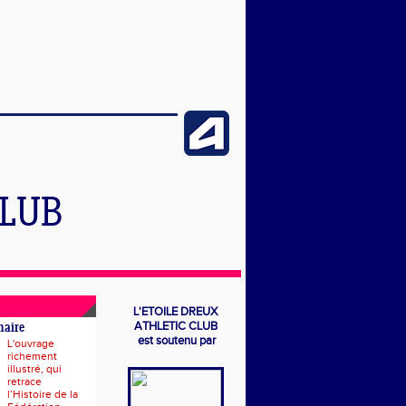
CLUB
L'ETOILE DREUX
ATHLETIC CLUB
naire
est soutenu par
L'ouvrage
richement
illustré, qui
retrace
l’Histoire de la