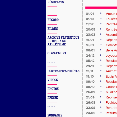
RÉSULTATS
- - - - -
>
01/01
Voeux 
>
01/10
Foulée
RECORD
>
11/07
Rentré
>
BILANS
20/08
Rentré
>
23/03
Assemb
ARCHIVE STATISTIQUE
>
16/01
Départ
DU DREUX AC
>
ATHLÉTISME
16/01
Compéti
>
06/01
Belle 
CLASSEMENT
>
24/12
Joyeus
>
05/12
Résulta
- - - - -
>
29/11
Départ
>
15/11
Animat
PORTRAIT D'ATHLÈTES
>
18/10
Equip'A
VIDÉOS
>
09/10
Résulta
>
08/10
Coupe 
PHOTOS
>
26/09
Qualifi
>
21/09
Reprise
PRESSE
>
26/08
Foulée
- - - - -
>
22/08
Rentré
>
24/05
Résulta
SONDAGES