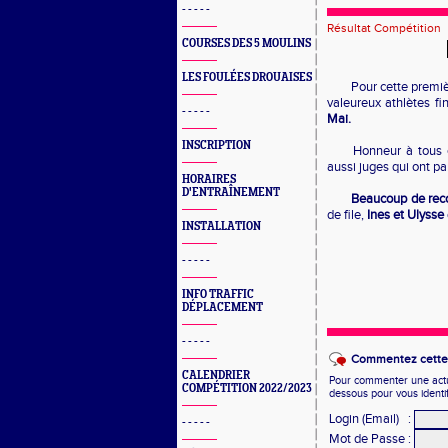
- - - - -
Résultat Compétition
COURSES DES 5 MOULINS
LES FOULÉES DROUAISES
Pour cette premi
valeureux athlètes f
- - - - -
Mai.
INSCRIPTION
Honneur à tous c
aussi juges qui ont par
HORAIRES
D'ENTRAÎNEMENT
Beaucoup de rec
de file,
Ines et Ulysse
INSTALLATION
- - - - -
INFO TRAFFIC
DÉPLACEMENT
- - - - -
Commentez cette 
CALENDRIER
Pour commenter une actual
COMPÉTITION 2022/2023
dessous pour vous identi
Login (Email)
:
- - - - -
Mot de Passe
: