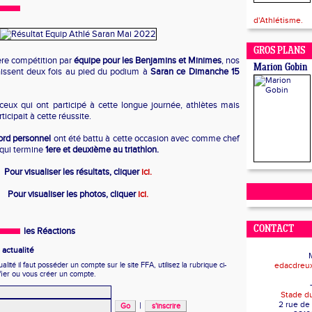
d'Athlétisme.
GROS PLANS
ère compétition par
équipe pour les Benjamins et Minimes
, nos
Marion Gobin
inissent deux fois au pied du podium à
Saran ce Dimanche 15
eux qui ont participé à cette longue journée, athlètes mais
ticipait à cette réussite.
ord personnel
ont été battu à cette occasion avec comme chef
qui termine
1ere et deuxième au triathlon.
Pour visualiser les résultats, cliquer
ici.
Pour visualiser les photos, cliquer
ici.
CONTACT
les Réactions
actualité
ité il faut posséder un compte sur le site FFA, utilisez la rubrique ci-
edacdreu
fier ou vous créer un compte.
Stade d
2 rue de
|