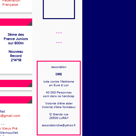
Fédération
Française
- - -
3ème des
France Juniors
- - -
sur 800m
Nouveau
Record
2'14"18
association
DIRE
lutte contre l'illettrisme
en Eure & Loir
40 000 Personnes
sont dans ce handicap
Volonté d'être aider
Volonté d'être formateur
Mail
12 Grande rue
x@gmail.com
28500 LURAY
- - -
associationdire@yahoo.fr
u Vieux Pré
 Vernouillet