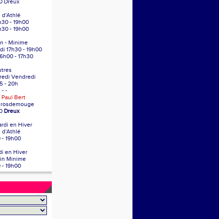
0 Dreux
 d'Athlé
h30 - 19h00
h30 - 19h00
n - Minime
di 17h30 - 19h00
16h00 - 17h30
tres
redi Vendredi
5 - 20h
- - -
 Paul Bert
Grosdemouge
00
Dreux
ardi en Hiver
 d'Athlé
 - 19h00
i en Hiver
in Minime
 - 19h00