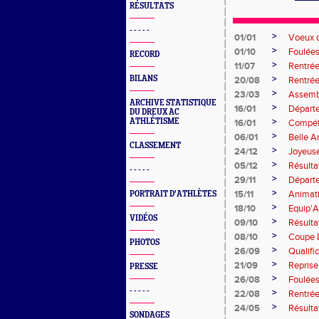
RÉSULTATS
- - - - -
>
01/01
Voeux 
>
01/10
Foulée
RECORD
>
11/07
Rentré
>
BILANS
20/08
Rentré
>
23/03
Assemb
ARCHIVE STATISTIQUE
>
16/01
Départ
DU DREUX AC
>
ATHLÉTISME
16/01
Compéti
>
06/01
Belle 
CLASSEMENT
>
24/12
Joyeus
>
05/12
Résulta
- - - - -
>
29/11
Départ
>
15/11
Animat
PORTRAIT D'ATHLÈTES
>
18/10
Equip'A
VIDÉOS
>
09/10
Résulta
>
08/10
Coupe 
PHOTOS
>
26/09
Qualifi
>
21/09
Reprise
PRESSE
>
26/08
Foulée
- - - - -
>
22/08
Rentré
>
24/05
Résulta
SONDAGES