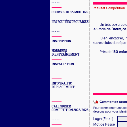
- - - - -
Résultat Compétition
COURSES DES 5 MOULINS
LES FOULÉES DROUAISES
Un très beau sol
le Stade de
Dreux, ce
- - - - -
Bien encadrer, n
INSCRIPTION
autres clubs du dépa
HORAIRES
Près de
150 enfa
D'ENTRAÎNEMENT
INSTALLATION
- - - - -
INFO TRAFFIC
DÉPLACEMENT
- - - - -
Commentez cette 
CALENDRIER
Pour commenter une actual
COMPÉTITION 2022/2023
dessous pour vous identi
Login (Email)
:
- - - - -
Mot de Passe
: