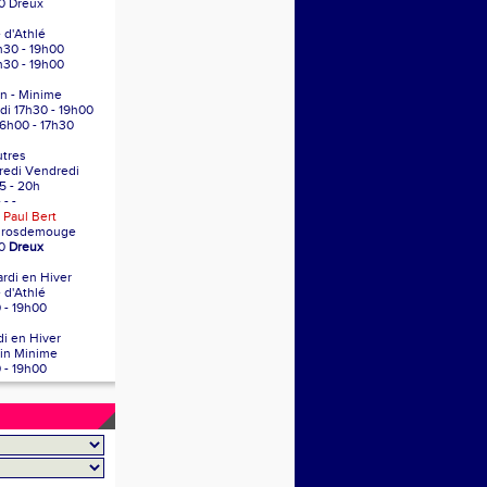
0 Dreux
 d'Athlé
h30 - 19h00
h30 - 19h00
n - Minime
di 17h30 - 19h00
16h00 - 17h30
tres
redi Vendredi
5 - 20h
- - -
 Paul Bert
Grosdemouge
00
Dreux
ardi en Hiver
 d'Athlé
 - 19h00
i en Hiver
in Minime
 - 19h00