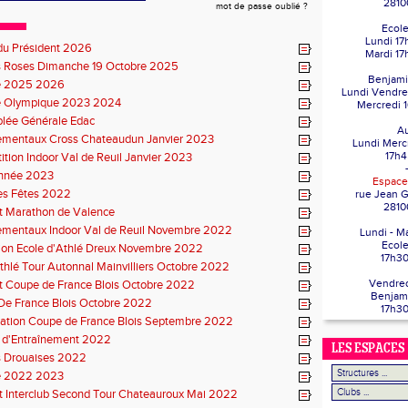
2810
mot de passe oublié ?
Ecole
Lundi 17
du Président 2026
Mardi 17
s Roses Dimanche 19 Octobre 2025
Benjami
e 2025 2026
Lundi Vendre
e Olympique 2023 2024
Mercredi 
lée Générale Edac
Au
ementaux Cross Chateaudun Janvier 2023
Lundi Merc
17h4
tion Indoor Val de Reuil Janvier 2023
Année 2023
Espace
es Fêtes 2022
rue Jean 
281
t Marathon de Valence
ementaux Indoor Val de Reuil Novembre 2022
Lundi - M
Ecole
ion Ecole d'Athlé Dreux Novembre 2022
17h30
thlé Tour Autonnal Mainvilliers Octobre 2022
Vendred
t Coupe de France Blois Octobre 2022
Benjam
De France Blois Octobre 2022
17h30
cation Coupe de France Blois Septembre 2022
 d'Entraînement 2022
LES ESPACES
s Drouaises 2022
e 2022 2023
t Interclub Second Tour Chateauroux Mai 2022