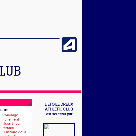
CLUB
L'ETOILE DREUX
ATHLETIC CLUB
naire
est soutenu par
L'ouvrage
richement
illustré, qui
retrace
l’Histoire de la