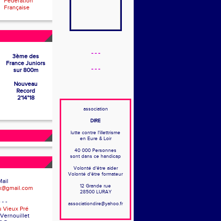
Fédération
Française
- - -
3ème des
France Juniors
- - -
sur 800m
Nouveau
Record
2'14"18
association
DIRE
lutte contre l'illettrisme
en Eure & Loir
40 000 Personnes
sont dans ce handicap
Volonté d'être aider
Volonté d'être formateur
Mail
12 Grande rue
x@gmail.com
28500 LURAY
- - -
associationdire@yahoo.fr
u Vieux Pré
 Vernouillet