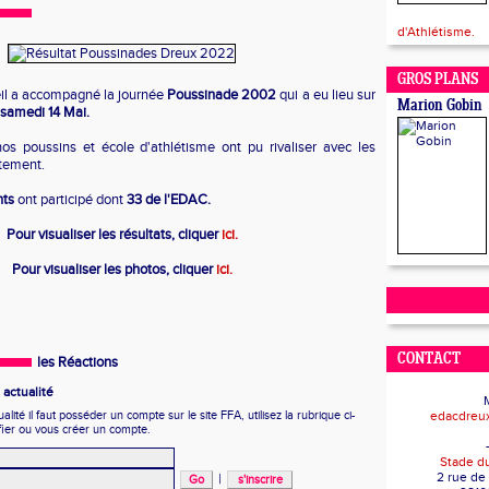
d'Athlétisme.
GROS PLANS
eil a accompagné la journée
Poussinade 2002
qui a eu lieu sur
Marion Gobin
 samedi 14 Mai.
os poussins et école d'athlétisme ont pu rivaliser avec les
rtement.
nts
ont participé dont
33 de l'EDAC.
Pour visualiser les résultats, cliquer
ici.
Pour visualiser les photos, cliquer
ici.
CONTACT
les Réactions
actualité
ité il faut posséder un compte sur le site FFA, utilisez la rubrique ci-
edacdreu
fier ou vous créer un compte.
Stade d
2 rue de
|